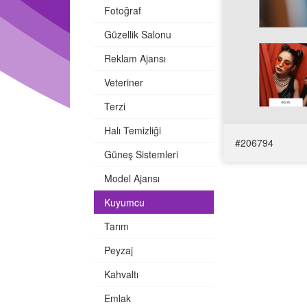
Fotoğraf
Güzellik Salonu
Reklam Ajansı
Veteriner
Terzi
Halı Temizliği
#206794
Güneş Sistemleri
Model Ajansı
Temayı Gör
Kuyumcu
Tarım
Peyzaj
Kahvaltı
Emlak